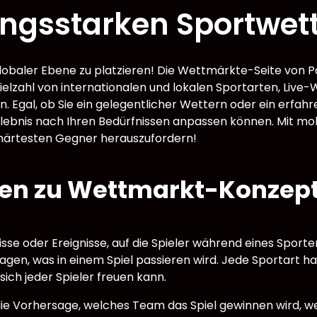
ungsstarken Sportwet
 globaler Ebene zu platzieren! Die Wettmärkte-Seite von P
 Vielzahl von internationalen und lokalen Sportarten, Liv
n. Egal, ob Sie ein gelegentlicher Wettern oder ein erfahr
terlebnis nach Ihren Bedürfnissen anpassen können. Mit mo
e härtesten Gegner herauszufordern!
aden zu Wettmarkt-Konzep
e oder Ereignisse, auf die Spieler während eines Sporter
en, was in einem Spiel passieren wird. Jede Sportart hat
ich jeder Spieler freuen kann.
die Vorhersage, welches Team das Spiel gewinnen wird, wer