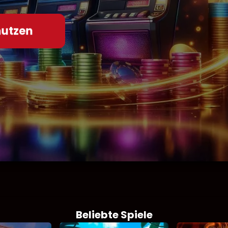
nutzen
Beliebte Spiele