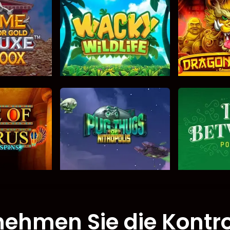
ehmen Sie die Kontrol