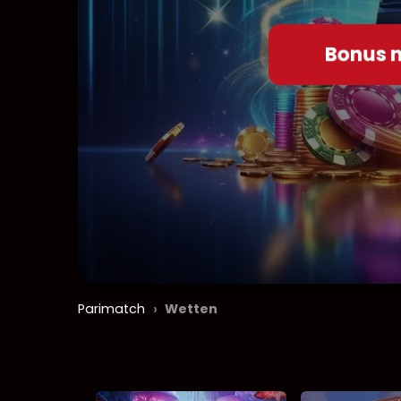
Bonus 
›
Parimatch
Wetten