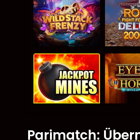
Parimatch: Übern