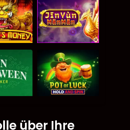
le über Ihre