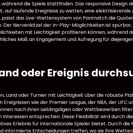
 während die Spiele stattfinden. Das responsive Design de
, auf laufende Ereignisse zu wetten, eine elektrisierende
d, passt das Live-Wettensystem von Parimatch die Quoten 
Der Nervenkitzel der In-Play-Möglichkeiten ist spürbar, 
keiten mit Leichtigkeit profitieren können, während das 
chliches Maß an Engagement und Aufregung für diejenigen,
and oder Ereignis durchs
n, Land oder Turnier mit Leichtigkeit über die robuste Pl
n Ereignissen wie der Premier League, der NBA, der UFC u
önnen nach ihren Lieblingsligen oder Wettbewerben filter
n Interessen entsprechen. Diese Flexibilität wird durch 
ives Erlebnis für internationale Spieler bietet. Durch di
 informierte Entscheidungen treffen, wo sie ihre Wetten