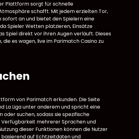
r Plattform sorgt für schnelle
 Atmosphäre schafft. Mit jedem erzielten Tor,
sofort an und bietet den Spielern eine
da Spieler Wetten platzieren, Einsätze
Spiel direkt vor ihren Augen verläuft. Dieses
 die es wagen, live im Parimatch Casino zu
uchen
attform von Parimatch erkunden. Die Seite
nd La Liga unter anderem und spricht eine
n oder suchen, sodass sie spezifische
die Verfügbarkeit mehrerer Sprachen und
e Nutzung dieser Funktionen können die Nutzer
 basierend auf Echtzeitdaten und