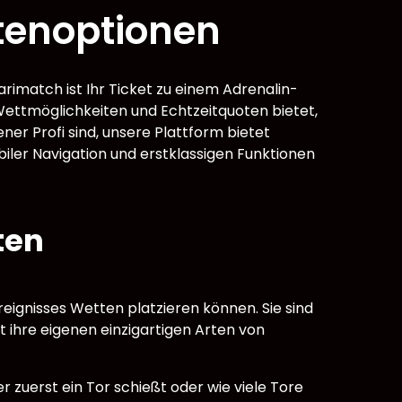
tenoptionen
arimatch ist Ihr Ticket zu einem Adrenalin-
e-Wettmöglichkeiten und Echtzeitquoten bietet,
ener Profi sind, unsere Plattform bietet
biler Navigation und erstklassigen Funktionen
ten
eignisses Wetten platzieren können. Sie sind
 ihre eigenen einzigartigen Arten von
 zuerst ein Tor schießt oder wie viele Tore