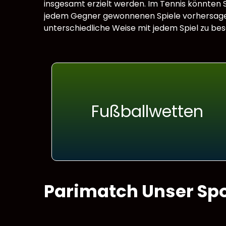
insgesamt erzielt werden. Im Tennis könnten S
jedem Gegner gewonnenen Spiele vorhersagen. D
unterschiedliche Weise mit jedem Spiel zu bes
Fußballwetten
Parimatch Unser Spo