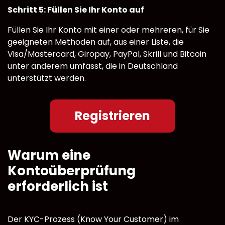
Schritt 5: Füllen Sie Ihr Konto auf
Füllen Sie Ihr Konto mit einer oder mehreren, für Sie
geeigneten Methoden auf, aus einer Liste, die
Visa/Mastercard, Giropay, PayPal, Skrill und Bitcoin
unter anderem umfasst, die in Deutschland
unterstützt werden.
Registrieren
Warum eine
Kontoüberprüfung
erforderlich ist
Der KYC-Prozess (Know Your Customer) im