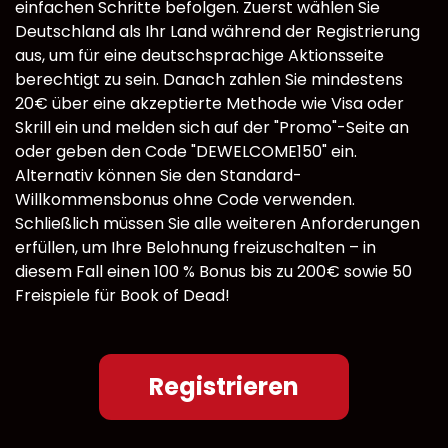
einfachen Schritte befolgen. Zuerst wählen Sie
Deutschland als Ihr Land während der Registrierung
aus, um für eine deutschsprachige Aktionsseite
berechtigt zu sein. Danach zahlen Sie mindestens
20€ über eine akzeptierte Methode wie Visa oder
Skrill ein und melden sich auf der "Promo"-Seite an
oder geben den Code "DEWELCOME150" ein.
Alternativ können Sie den Standard-
Willkommensbonus ohne Code verwenden.
Schließlich müssen Sie alle weiteren Anforderungen
erfüllen, um Ihre Belohnung freizuschalten – in
diesem Fall einen 100 % Bonus bis zu 200€ sowie 50
Freispiele für Book of Dead!
Registrieren