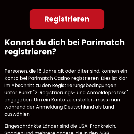
Registrieren
Kannst du dich bei Parimatch
registrieren?
Personen, die 18 Jahre alt oder älter sind, können ein
Konto bei Parimatch Casino registrieren. Dies ist klar
im Abschnitt zu den Registrierungsbedingungen
unter Punkt "2. Registrierungs- und Anmeldeprozess"
angegeben. Um ein Konto zu erstellen, muss man
während der Anmeldung Deutschland als Land
auswählen.
Eingeschränkte Länder sind die USA, Frankreich,
Spanien und mehrere andere, die in den AGB