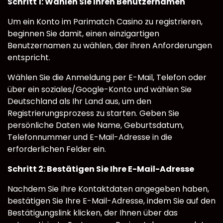
Schritt 1: Wählen Sie Ihren Benutzernamen
Um ein Konto im Parimatch Casino zu registrieren,
beginnen Sie damit, einen einzigartigen
Benutzernamen zu wählen, der ihren Anforderungen
entspricht.
Wählen Sie die Anmeldung per E-Mail, Telefon oder
über ein soziales/Google-Konto und wählen Sie
Deutschland als Ihr Land aus, um den
Registrierungsprozess zu starten. Geben Sie
persönliche Daten wie Name, Geburtsdatum,
Telefonnummer und E-Mail-Adresse in die
erforderlichen Felder ein.
Schritt 2: Bestätigen Sie Ihre E-Mail-Adresse
Nachdem Sie Ihre Kontaktdaten angegeben haben,
bestätigen Sie Ihre E-Mail-Adresse, indem Sie auf den
Bestätigungslink klicken, der Ihnen über das