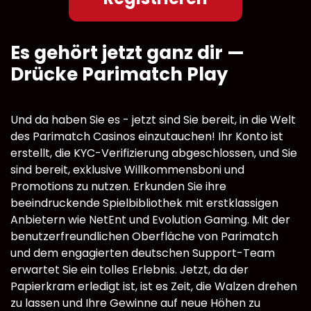
Es gehört jetzt ganz dir —
Drücke Parimatch Play
Und da haben Sie es - jetzt sind Sie bereit, in die Welt
des Parimatch Casinos einzutauchen! Ihr Konto ist
erstellt, die KYC-Verifizierung abgeschlossen, und Sie
sind bereit, exklusive Willkommensboni und
Promotions zu nutzen. Erkunden Sie ihre
beeindruckende Spielbibliothek mit erstklassigen
Anbietern wie NetEnt und Evolution Gaming. Mit der
benutzerfreundlichen Oberfläche von Parimatch
und dem engagierten deutschen Support-Team
erwartet Sie ein tolles Erlebnis. Jetzt, da der
Papierkram erledigt ist, ist es Zeit, die Walzen drehen
zu lassen und Ihre Gewinne auf neue Höhen zu