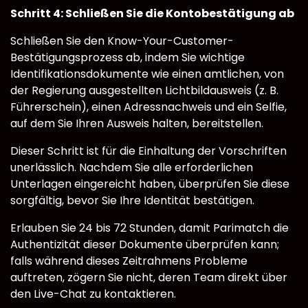
Schritt 4: Schließen Sie die Kontobestätigung ab
Schließen Sie den Know-Your-Customer-
Bestätigungsprozess ab, indem Sie wichtige
Identifikationsdokumente wie einen amtlichen, von
der Regierung ausgestellten Lichtbildausweis (z. B.
Führerschein), einen Adressnachweis und ein Selfie,
auf dem Sie Ihren Ausweis halten, bereitstellen.
Dieser Schritt ist für die Einhaltung der Vorschriften
unerlässlich. Nachdem Sie alle erforderlichen
Unterlagen eingereicht haben, überprüfen Sie diese
sorgfältig, bevor Sie Ihre Identität bestätigen.
Erlauben Sie 24 bis 72 Stunden, damit Parimatch die
Authentizität dieser Dokumente überprüfen kann;
falls während dieses Zeitrahmens Probleme
auftreten, zögern Sie nicht, deren Team direkt über
den Live-Chat zu kontaktieren.