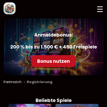
☰
Anmeldebonus:
200 % bis zu 1.500 € + 450 Freispiele
Bonus nutzen
›
Parimatch
Registrierung
Beliebte Spiele