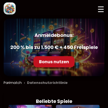
☰
Anmeldebonus:
200 % bis zu 1.500 € + 450 Freispiele
Bonus nutzen
›
Parimatch
Datenschutzrichtlinie
Beliebte Spiele